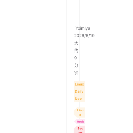
F
S
Yoimiya
2026/6/19
大
约
9
分
钟
Linux
Daily
Use
Linu
x
Arch
Sec
ure