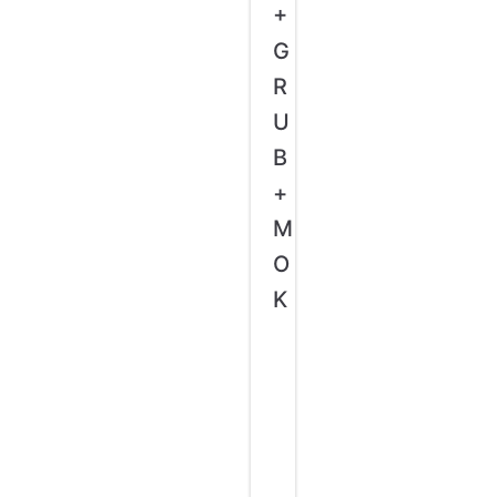
+
G
R
U
B
+
M
O
K
参
考
G
e
n
t