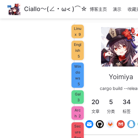
跳
Ciallo～(∠・ω< )⌒☆
博客主页
演示
收藏
至
主
要
Linu
內
x
9
容
Engl
ish
5
Win
do
Yoimiya
ws
5
cargo build --relea
Gal
3
20
5
34
Arc
文章
分类
标签
h
2
Sec
ure
Boo