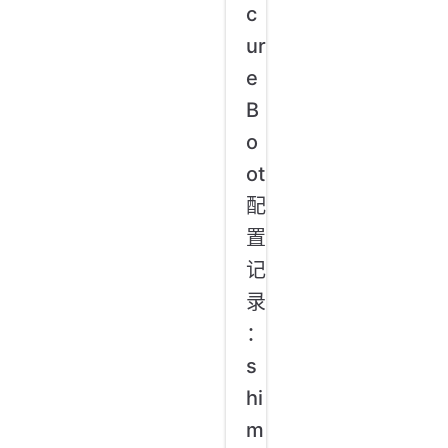
c
ur
e
B
o
ot
配
置
记
录
：
s
hi
m