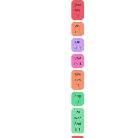
gno
me
1
WS
L
1
GP
U
1
VAA
PI
1
twe
aks
1
cpp
1
Po
wer
She
ll
1