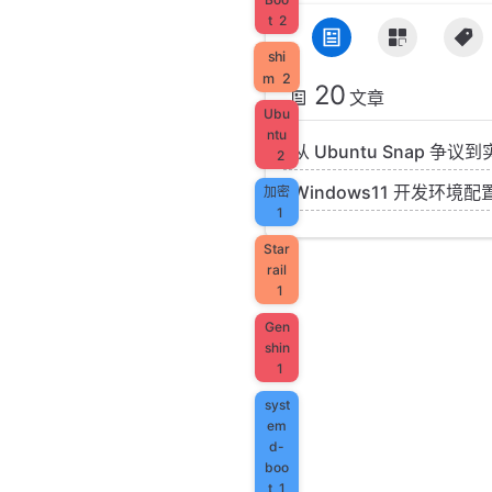
t
2
shi
m
2
20
文章
Ubu
ntu
从 Ubuntu Snap 争议
2
Windows11 开发环境配
加密
1
Star
rail
1
Gen
shin
1
syst
em
d-
boo
t
1