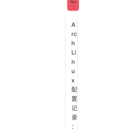
tips
1
A
rc
h
Li
n
u
x
配
置
记
录
：