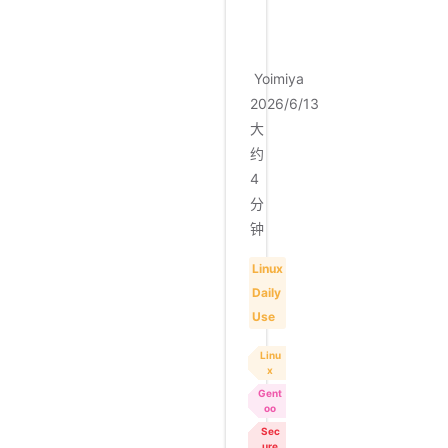
s
Yoimiya
2026/6/13
大
约
4
分
钟
Linux
Daily
Use
Linu
x
Gent
oo
Sec
ure