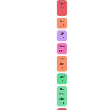
gno
me
1
WS
L
1
GP
U
1
VAA
PI
1
twe
aks
1
cpp
1
Po
wer
She
ll
1