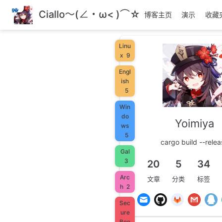
跳
Ciallo～(∠・ω< )⌒☆
博客主页
演示
收藏
至
主
要
Linu
內
x
9
容
Engl
ish
5
Win
do
Yoimiya
ws
5
cargo build --relea
Gal
3
20
5
34
Arc
文章
分类
标签
h
2
Sec
ure
Boo