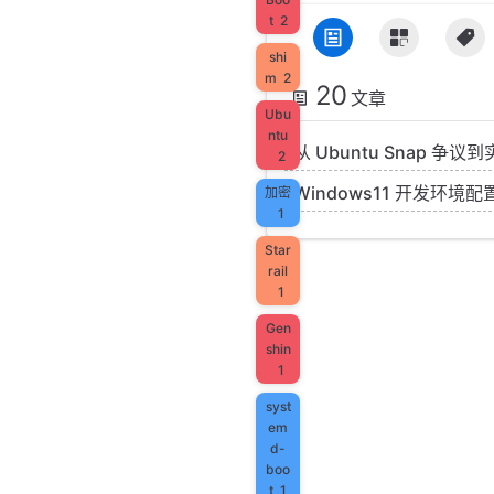
t
2
shi
m
2
20
文章
Ubu
ntu
从 Ubuntu Snap 争议
2
Windows11 开发环境配
加密
1
Star
rail
1
Gen
shin
1
syst
em
d-
boo
t
1