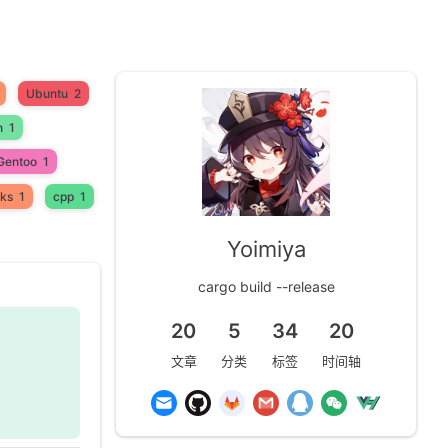
Ubuntu
2
n
1
Gentoo
1
ks
1
cpp
1
Yoimiya
cargo build --release
20
5
34
20
文章
分类
标签
时间轴