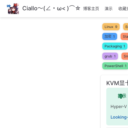
跳
Ciallo～(∠・ω< )⌒☆
博客主页
演示
收藏
至
主
要
Linux
9
E
內
加密
1
Sta
容
Packaging
1
grub
1
Sn
PowerShell
1
KVM显
提示
Hyper
Looking