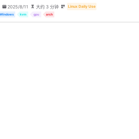
2025/8/11
大约 3 分钟
Linux Daily Use
Windows
kvm
gpu
arch