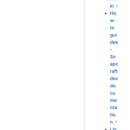
ki
Ho
w-
to
gui
des
-
Sn
apc
raft
dev
do
cu
me
nta
tio
n
Lin