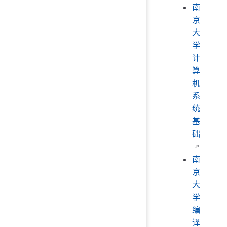
南
京
大
学
计
算
机
系
统
基
础
南
京
大
学
编
译