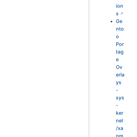
ion
s
Ge
nto
o
Por
tag
e
Ov
erla
ys
-
sys
-
ker
nel
/xa
nm