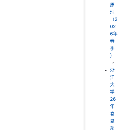
原
理
（2
02
6年
春
季
）
浙
江
大
学
26
年
春
夏
系