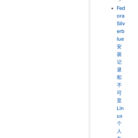
Fed
ora
Silv
erb
lue
安
装
记
录
和
不
可
变
Lin
ux
个
人