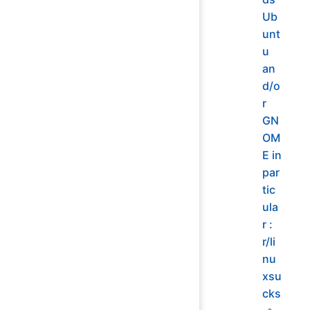
Ub
unt
u
an
d/o
r
GN
OM
E in
par
tic
ula
r :
r/li
nu
xsu
cks