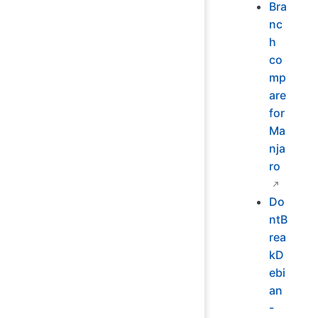
Bra
nc
h
co
mp
are
for
Ma
nja
ro
Do
ntB
rea
kD
ebi
an
-