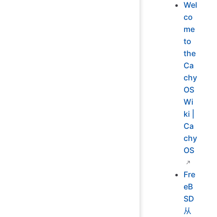
Wel
co
me
to
the
Ca
chy
OS
Wi
ki |
Ca
chy
OS
Fre
eB
SD
从