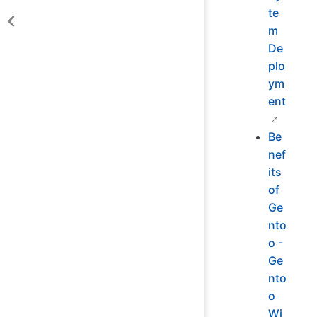
te
m
De
plo
ym
ent
Be
nef
its
of
Ge
nto
o -
Ge
nto
o
Wi