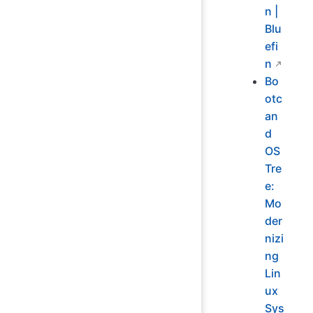
n |
Blu
efi
n
Bo
otc
an
d
OS
Tre
e:
Mo
der
nizi
ng
Lin
ux
Sys