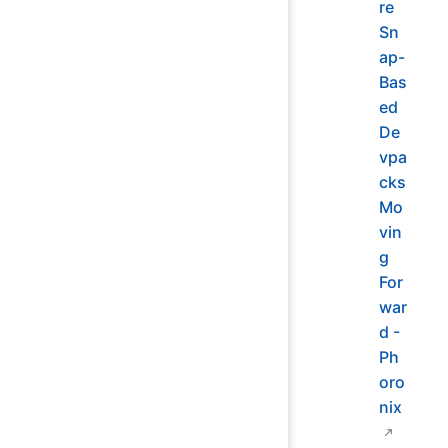
re
Sn
ap-
Bas
ed
De
vpa
cks
Mo
vin
g
For
war
d -
Ph
oro
nix