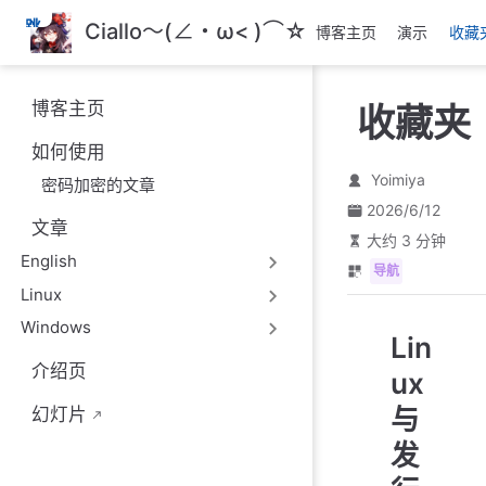
跳
Ciallo～(∠・ω< )⌒☆
博客主页
演示
收藏
至
主
要
博客主页
收藏夹
內
容
如何使用
Yoimiya
密码加密的文章
2026/6/12
文章
大约 3 分钟
English
导航
Linux
Windows
Lin
介绍页
ux
与
幻灯片
发