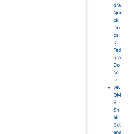
ora
Qui
ck
Do
cs
::
Fed
ora
Do
cs
GN
OM
E
Sh
ell
Ext
ens