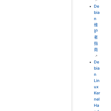
De
bia
n
维
护
者
指
南
De
bia
n
Lin
ux
Ker
nel
Ha