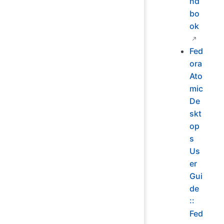
nd
bo
ok
Fed
ora
Ato
mic
De
skt
op
s
Us
er
Gui
de
::
Fed