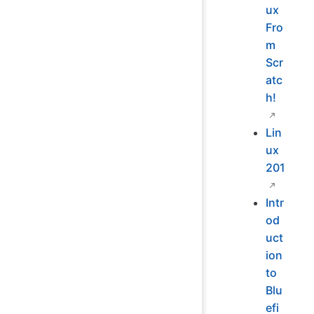
ux
Fro
m
Scr
atc
h!
Lin
ux
201
Intr
od
uct
ion
to
Blu
efi