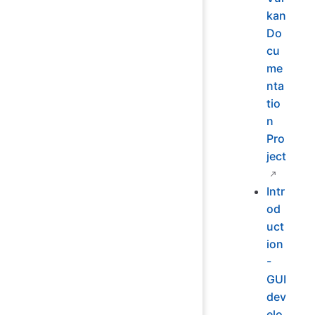
kan
Do
cu
me
nta
tio
n
Pro
ject
Intr
od
uct
ion
-
GUI
dev
elo