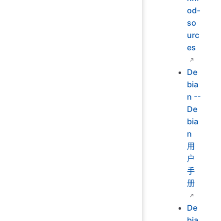
od-
so
urc
es
De
bia
n --
De
bia
n
用
户
手
册
De
bia