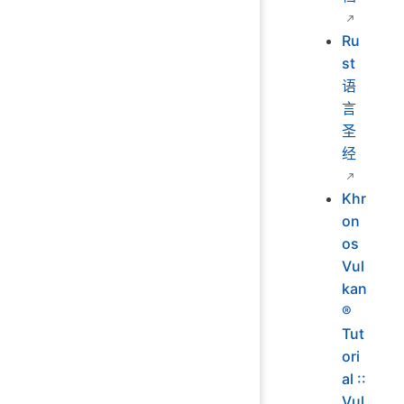
Ru
st
语
言
圣
经
Khr
on
os
Vul
kan
®
Tut
ori
al ::
Vul