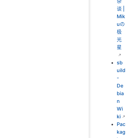
杂
谈 |
Mik
uの
极
光
星
sb
uild
-
De
bia
n
Wi
ki
Pac
kag