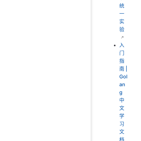
统
一
实
验
入
门
指
南 |
Gol
an
g
中
文
学
习
文
档