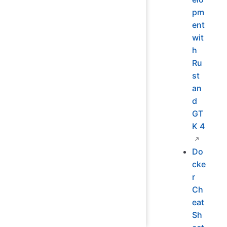
pm
ent
wit
h
Ru
st
an
d
GT
K 4
Do
cke
r
Ch
eat
Sh