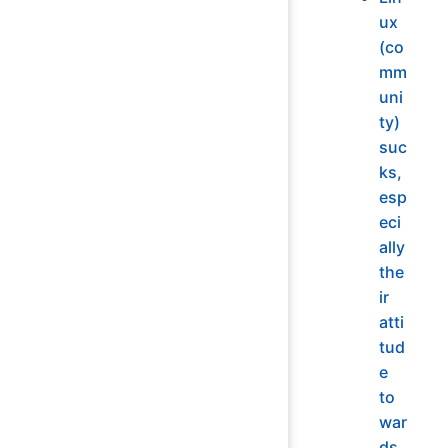
ux
(co
mm
uni
ty)
suc
ks,
esp
eci
ally
the
ir
atti
tud
e
to
war
ds