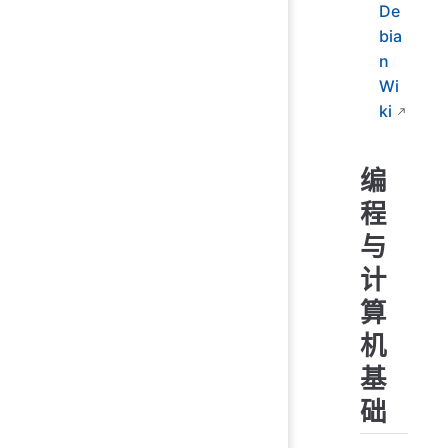
De
bia
n
Wi
ki
编
程
与
计
算
机
基
础