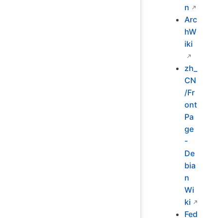
n
Arc
hW
iki
zh_
CN
/Fr
ont
Pa
ge
-
De
bia
n
Wi
ki
Fed