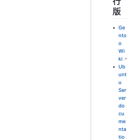
行
版
Ge
nto
o
Wi
ki
Ub
unt
u
Ser
ver
do
cu
me
nta
tio