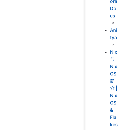
ora
Do
cs
Ani
tya
Nix
与
Nix
OS
简
介 |
Nix
OS
&
Fla
kes