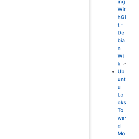
ing
Wit
hGi
t -
De
bia
n
Wi
ki
Ub
unt
u
Lo
oks
To
war
d
Mo