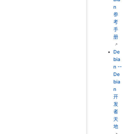
n
参
考
手
册
De
bia
n --
De
bia
n
开
发
者
天
地