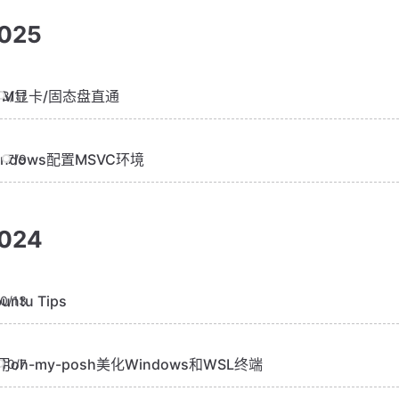
025
VM显卡/固态盘直通
8/11
indows配置MSVC环境
7/9
024
untu Tips
10/13
用oh-my-posh美化Windows和WSL终端
10/7