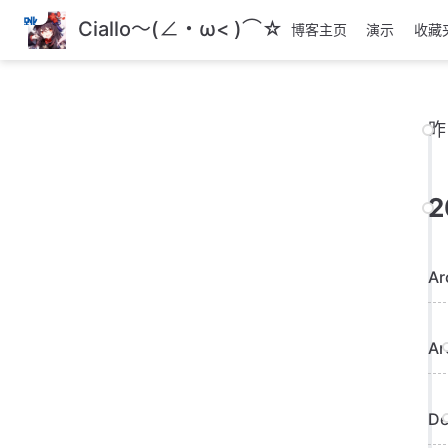
跳
Ciallo～(∠・ω< )⌒☆
博客主页
演示
收藏
至
主
要
內
昨
容
2
A
Ar
D