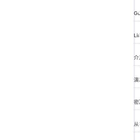
Ge
L
介
演
密
从