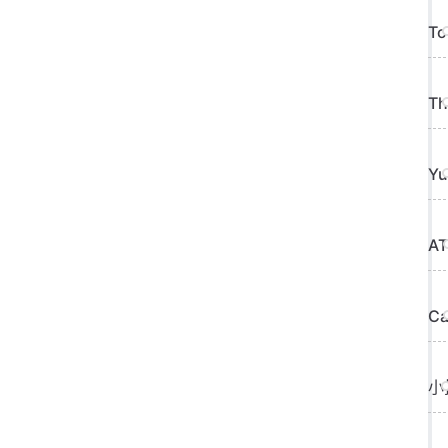
To
Th
Yu
AT
Ca
小