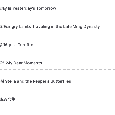
day Is Yesterday's Tomorrow
10/4
e Hungry Lamb: Traveling in the Late Ming Dynasty
9/19
panqui's Turnfire
9/18
RI -My Dear Moments-
9/17
fé Stella and the Reaper's Butterflies
9/17
技巧合集
8/23