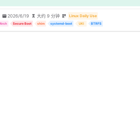
2026/6/19
大约 9 分钟
Linux Daily Use
Arch
Secure Boot
shim
systemd-boot
UKI
BTRFS