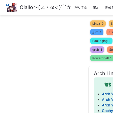
跳
Ciallo～(∠・ω< )⌒☆
博客主页
演示
收藏
至
主
要
Linux
9
E
內
加密
1
Sta
容
Packaging
1
grub
1
Sn
PowerShell
1
Arch L
参考
Arch 
Arch W
Arch 
Cachy