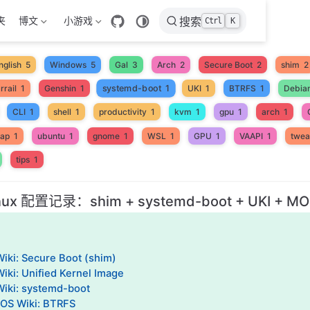
夹
博文
小游戏
搜索
Ctrl
K
nglish
5
Windows
5
Gal
3
Arch
2
Secure Boot
2
shim
2
systemd-boot
1
rrail
1
Genshin
1
UKI
1
BTRFS
1
Debia
CLI
1
shell
1
productivity
1
kvm
1
gpu
1
arch
1
ap
1
ubuntu
1
gnome
1
WSL
1
GPU
1
VAAPI
1
twea
tips
1
inux 配置记录：shim + systemd-boot + UKI + M
Wiki: Secure Boot (shim)
iki: Unified Kernel Image
Wiki: systemd-boot
OS Wiki: BTRFS