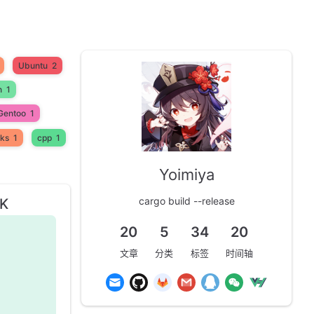
Ubuntu
2
n
1
Gentoo
1
ks
1
cpp
1
Yoimiya
cargo build --release
OK
20
5
34
20
文章
分类
标签
时间轴