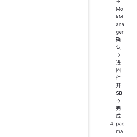
→
Mo
kM
ana
ger
确
认
→
进
固
件
开
SB
→
完
成
pac
ma