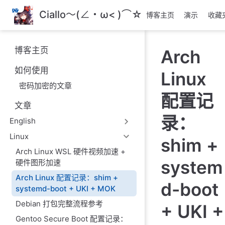
跳
Ciallo～(∠・ω< )⌒☆
博客主页
演示
收藏
至
主
要
博客主页
Arch
內
容
如何使用
Linux
密码加密的文章
配置记
文章
录：
English
Linux
shim +
Arch Linux WSL 硬件视频加速 +
system
硬件图形加速
Arch Linux 配置记录：shim +
d-boot
systemd-boot + UKI + MOK
Debian 打包完整流程参考
+ UKI +
Gentoo Secure Boot 配置记录：