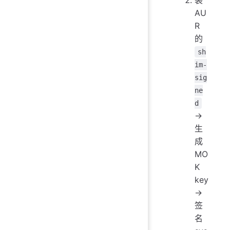
AU
R
的
sh
im-
sig
ne
d
→
生
成
MO
K
key
→
签
名