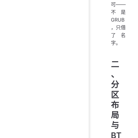
可——
不是
GRUB
，只借
了名
字。
二
、
分
区
布
局
与
BT