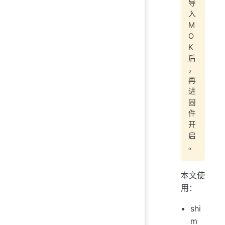
导
入
M
O
K
后
，
再
进
固
件
开
启
。
本文使
用：
shi
m