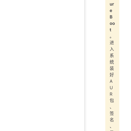
ur
e
B
oo
t
。
进
入
系
统
装
好
A
U
R
包
、
签
名
、