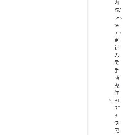
内
核/
sys
te
md
更
新
无
需
手
动
操
作
BT
RF
S
快
照