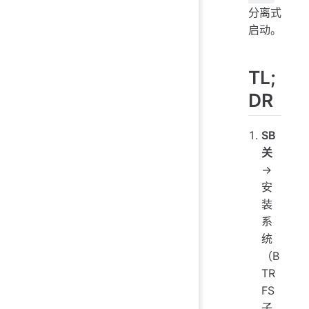
分离式
启动。
TL;
DR
SB
关
→
安
装
系
统
（B
TR
FS
子