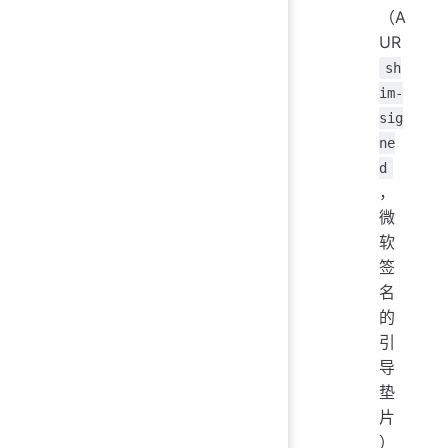
（A
UR
sh
im-
sig
ne
d
，
微
软
签
名
的
引
导
垫
片
）