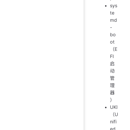
sys
te
md
-
bo
ot
（E
FI
启
动
管
理
器
）
UKI
（U
nifi
ed