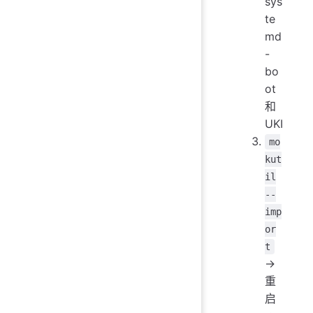
sys
te
md
-
bo
ot
和
UKI
mo
kut
il
--
imp
or
t
→
重
启