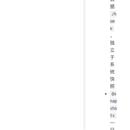
据
/h
om
e
，
独
立
于
系
统
快
照
@s
nap
sho
ts
—
只