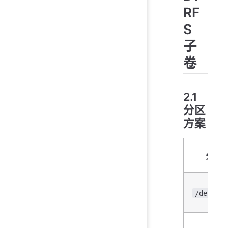
RF
S
子
卷
2.1
分区
方案
分区
/dev/sdX