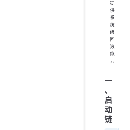
提
供
系
统
级
回
滚
能
力
一
、
启
动
链