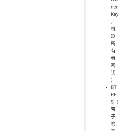
ner
Key
，
机
器
所
有
者
密
钥
）
BT
RF
S（
带
子
卷