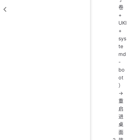
卷
+
UKI
+
sys
te
md
-
bo
ot
）
→
重
启
进
桌
面
装