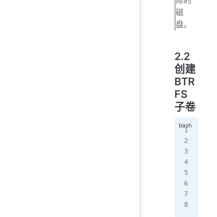
际的
磁
盘。
2.2
创建
BTR
FS
子卷
mkf
mou
btr
btr
btr
umo