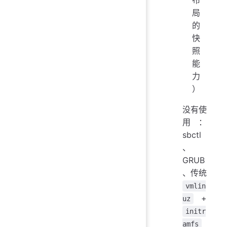
布
局
的
快
照
能
力
）
没有使
用：
sbctl
、
GRUB
、传统
vmlin
+
uz
initr
amfs