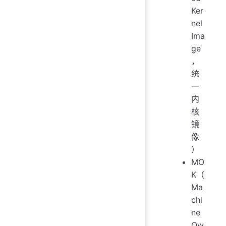
Ker
nel
Ima
ge
，
统
一
内
核
镜
像
）
MO
K（
Ma
chi
ne
Ow