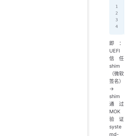
UEF
  
  
  
即：
UEFI
信任
shim
（微软
签名）
→
shim
通过
MOK
验证
syste
md-