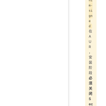
hi
m-
si
gn
e
d
在
A
U
R
，
安
装
阶
段
必
须
关
闭
S
ec