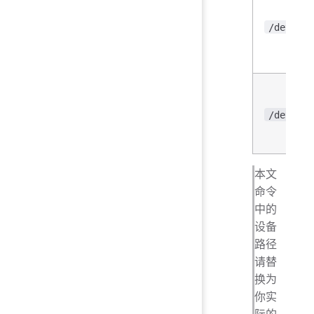
/dev/sdX
/dev/sdX
本文
命令
中的
设备
路径
请替
换为
你实