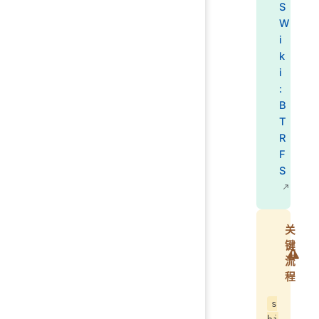
S
W
i
k
i
:
B
T
R
F
S
关
键
流
程
s