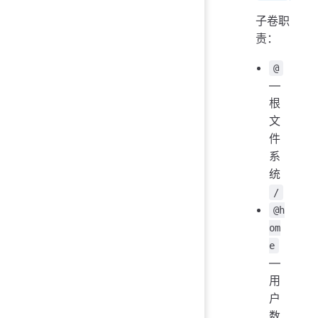
子卷职
责：
@
—
根
文
件
系
统
/
@h
om
e
—
用
户
数