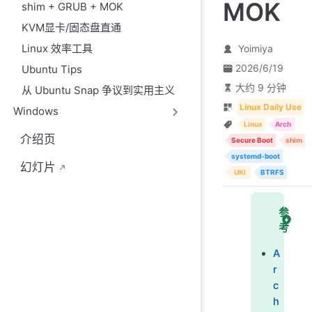
MOK
shim + GRUB + MOK
KVM显卡/固态盘直通
Linux 效率工具
Yoimiya
2026/6/19
Ubuntu Tips
大约 9 分钟
从 Ubuntu Snap 争议到实用主义
Linux Daily Use
Windows
Linux
Arch
介绍页
Secure Boot
shim
systemd-boot
幻灯片
UKI
BTRFS
参
考
A
r
c
h