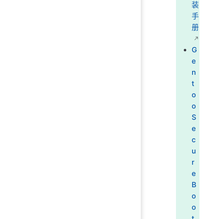
装
手
册
G
e
n
t
o
o
S
e
c
u
r
e
B
o
o
t