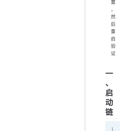
置
，
然
后
重
启
验
证
一
、
启
动
链
UEF