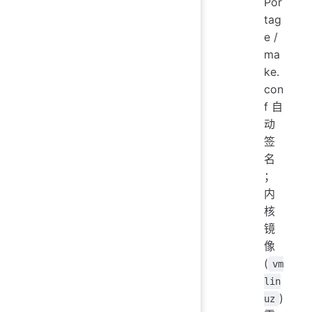
Por
tag
e /
ma
ke.
con
f 自
动
签
名
；
内
核
镜
像
(
vm
lin
)
uz