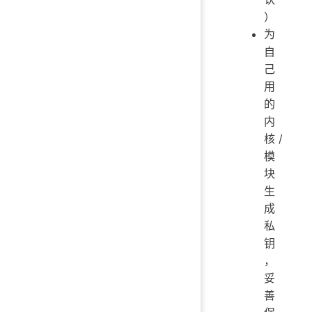
）
为
自
己
用
的
内
核 /
模
块
生
成
私
钥
，
妥
善