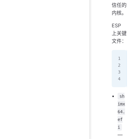
信任的
内核。
ESP
上关键
文件：
/ef
/ef
/ef
/ef
sh
imx
64.
ef
i
—