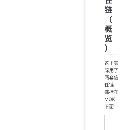
任
链
（
概
览
）
这里实
际用了
两套信
任链，
都挂在
MOK
下面：
di