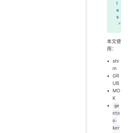
l
e
s
本文使
用：
shi
m
GR
UB
MO
K
ge
nto
o-
ker