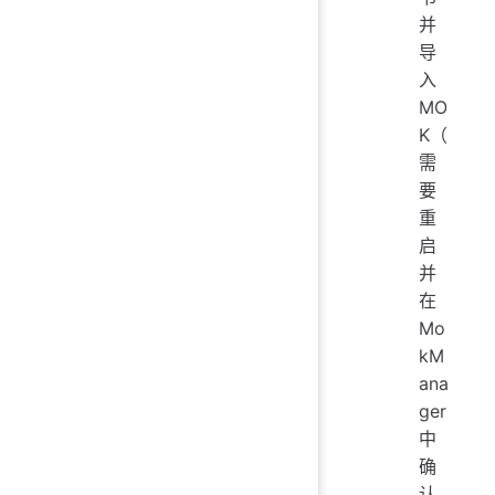
并
导
入
MO
K（
需
要
重
启
并
在
Mo
kM
ana
ger
中
确
认