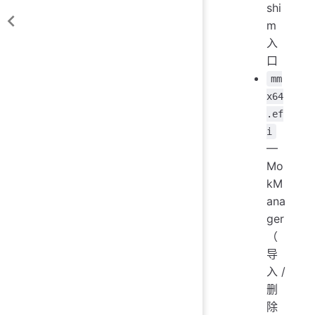
shi
m
入
口
mm
x64
.ef
i
—
Mo
kM
ana
ger
（
导
入 /
删
除