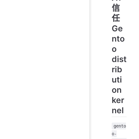
信
任
Ge
nto
o
dist
rib
uti
on
ker
nel
gento
o-