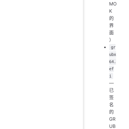
MO
K
的
界
面
）
gr
ubx
64.
ef
i
—
已
签
名
的
GR
UB