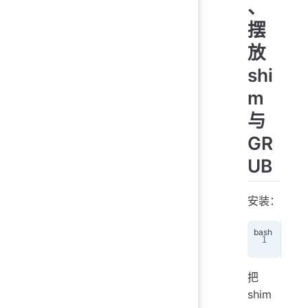
、
摆
放
shi
m
与
GR
UB
安装：
sud
把
shim