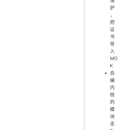
保
护
，
把
证
书
导
入
MO
K
自
编
内
核
的
模
块
走