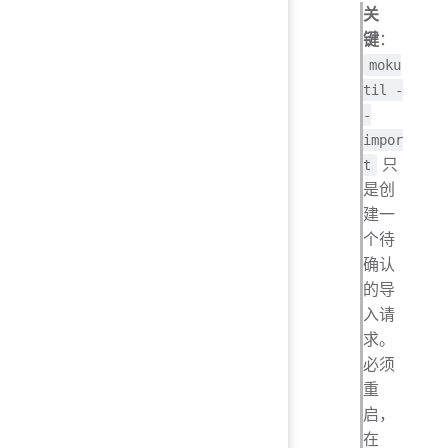
关
键
：
moku
til -
-
impor
只
t
是创
建一
个待
确认
的导
入请
求。
必须
重
启，
在