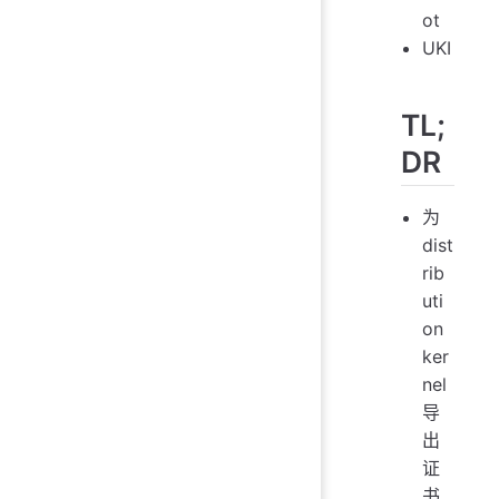
ot
UKI
TL;
DR
为
dist
rib
uti
on
ker
nel
导
出
证
书