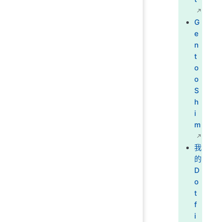
G
e
n
t
o
o
S
h
i
m
我
的
D
o
t
f
i