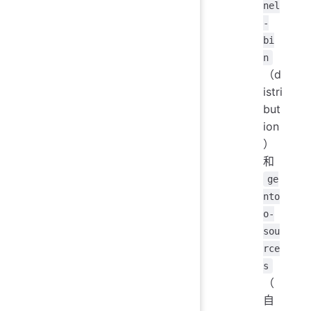
nel
-
bi
n
（d
istri
but
ion
）
和
ge
nto
o-
sou
rce
s
（
自