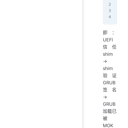
  →
  →
  →
即：
UEFI
信任
shim
→
shim
验证
GRUB
签名
→
GRUB
加载已
被
MOK