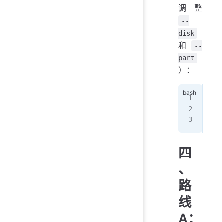
调整
--
disk
和
--
part
）：
sud
  -
  -
四
、
路
线
A：