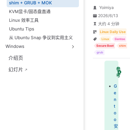
shim + GRUB + MOK
Yoimiya
KVM显卡/固态盘直通
2026/6/13
Linux 效率工具
大约 4 分钟
Ubuntu Tips
Linux Daily Use
从 Ubuntu Snap 争议到实用主义
Linux
Gentoo
Windows
Secure Boot
shim
grub
介绍页
参
幻灯片
考
G
e
n
t
o
o
安