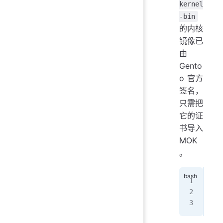
kernel
-bin
的内核
镜像已
由
Gento
o 官方
签名，
只需把
它的证
书导入
MOK
。
ope
  -
sud