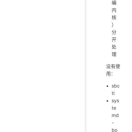
编
内
核
）
分
开
处
理
没有使
用：
sbc
tl
sys
te
md
-
bo