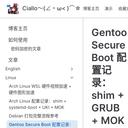
跳
Ciallo～(∠・ω< )⌒☆
博客主页
演示
收藏
至
主
要
博客主页
Gentoo
內
容
如何使用
Secure
密码加密的文章
Boot 配
文章
置记
English
Linux
录：
Arch Linux WSL 硬件视频加速 +
shim +
硬件图形加速
Arch Linux 配置记录：shim +
GRUB
systemd-boot + UKI + MOK
Debian 打包完整流程参考
+ MOK
Gentoo Secure Boot 配置记录：