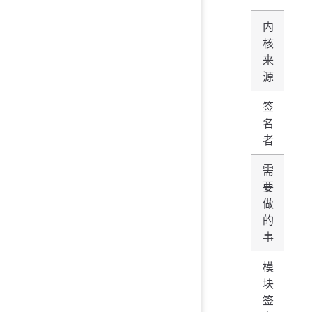
内
核
g
来
ke
源
签
Ge
名
方
者
需
把 
要
证
做
M
的
性
事
模
块
内
签