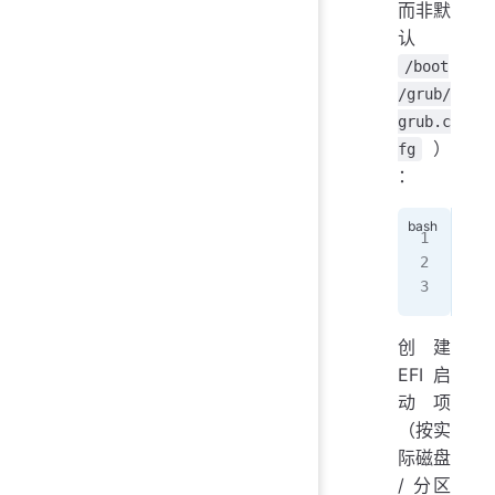
而非默
认
/boot
/grub/
grub.c
）
fg
：
ech
sud
sud
创建
EFI 启
动项
（按实
际磁盘
/ 分区