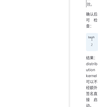
效。
确认后
可检
查：
sud
sud
结果：
distrib
ution
kernel
可以不
经额外
签名直
接启
动。