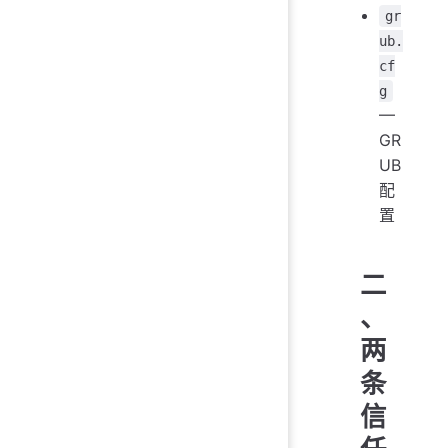
gr
ub.
cf
g
—
GR
UB
配
置
二
、
两
条
信