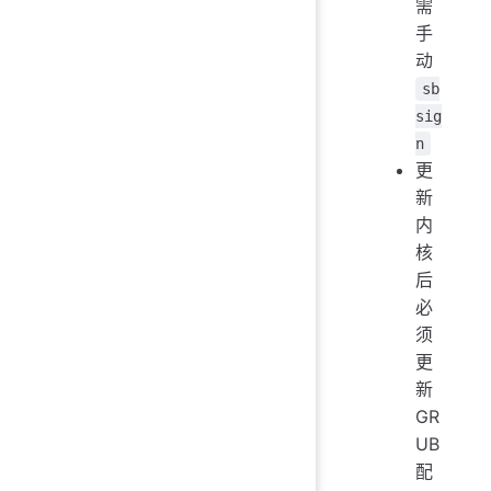
需
手
动
sb
sig
n
更
新
内
核
后
必
须
更
新
GR
UB
配