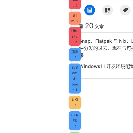
t
2
shi
m
2
20
文章
Ubu
ntu
Snap、Flatpak 与 Nix：
2
件分发的过去、现在与可
加密
来
1
Windows11 开发环境配
syst
em
d-
boo
t
1
UKI
1
BTR
FS
1