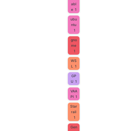
abl
e
1
ubu
ntu
1
gno
me
1
WS
L
1
GP
U
1
VAA
PI
1
Star
rail
1
Gen