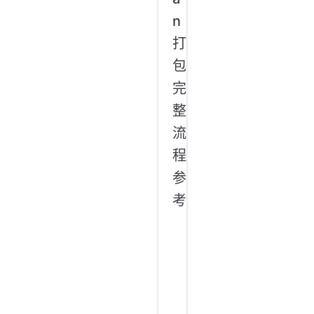
n
打
包
完
整
流
程
参
考
参
考
D
e
b