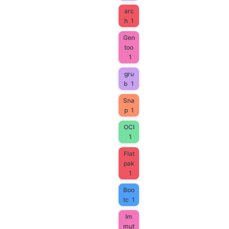
arc
h
1
Gen
too
1
gru
b
1
Sna
p
1
OCI
1
Flat
pak
1
Boo
tc
1
Im
mut