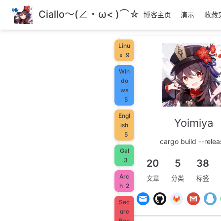
跳
Ciallo～(∠・ω< )⌒☆
博客主页
演示
收藏
至
主
要
Linu
內
x
9
容
Win
do
ws
5
Engl
Yoimiya
ish
5
cargo build --relea
Gal
3
20
5
38
Arc
文章
分类
标签
h
2
Sec
ure
Boo