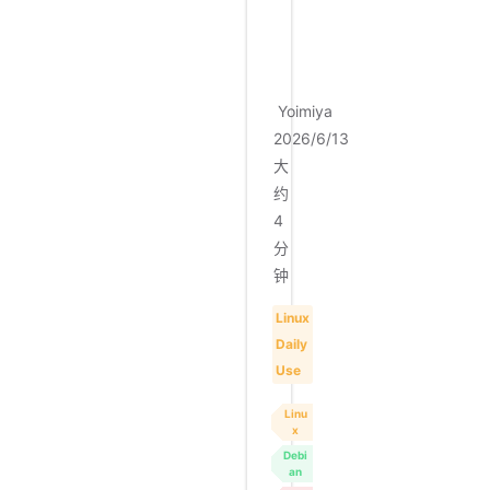
仓
库
Yoimiya
2026/6/13
大
约
4
分
钟
Linux
Daily
Use
Linu
x
Debi
an