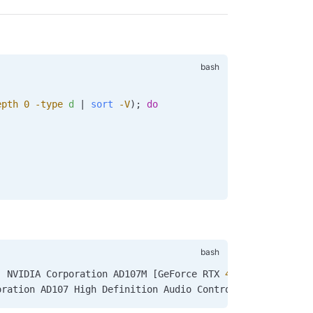
epth
 0
 -type
 d
 | 
sort
 -V
); 
do
: NVIDIA Corporation AD107M [GeForce RTX 
4050
 Max-Q / Mo
oration AD107 High Definition Audio Controller [10de:22b