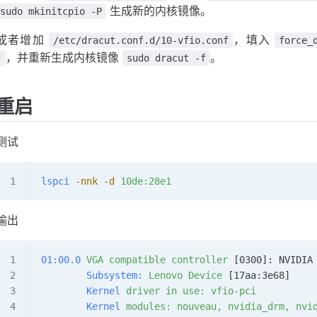
生成新的内核镜像。
sudo mkinitcpio -P
或者增加
，填入
/etc/dracut.conf.d/10-vfio.conf
force_
，并重新生成内核镜像
。
"
sudo dracut -f
重启
测试
lspci
 -nnk
 -d
 10de:28e1
输出
01:00.0
 VGA
 compatible
 controller
 [0300]: NVIDIA
        Subsystem:
 Lenovo
 Device
 [17aa:3e68]
        Kernel
 driver
 in
 use:
 vfio-pci
        Kernel
 modules:
 nouveau,
 nvidia_drm,
 nvi