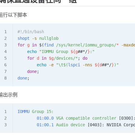
运行以下脚本
#!/bin/bash
shopt
 -s
 nullglob
for
 g
 in
 $(
find
 /sys/kernel/iommu_groups/
*
 -maxd
    echo
 "IOMMU Group 
${
g
##*/
}
:"
    for
 d
 in
 $g
/devices/*
; 
do
        echo
 -e
 "\t$(
lspci
 -nns
 ${
d
##*/
}
)"
    done
;
done
;
输出示例
IOMMU
 Group
 15:
        01:00.0
 VGA
 compatible
 controller
 [0300]
        01:00.1
 Audio
 device
 [0403]: NVIDIA Corp