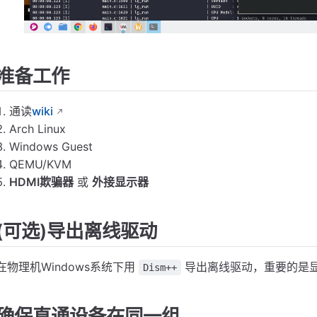
准备工作
通读
wiki
Arch Linux
Windows Guest
QEMU/KVM
HDMI欺骗器
或
外接显示器
(可选)导出离线驱动
在物理机Windows系统下用
导出离线驱动，重要的是
Dism++
确保直通设备在同一组