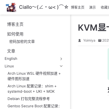
跳
Ciallo～(∠・ω< )⌒☆
博客主页
演示
收藏
至
主
要
博客主页
KVM显
內
容
如何使用
Yoimiya
202
密码加密的文章
文章
English
Linux
Arch Linux WSL 硬件视频加速 +
硬件图形加速
Arch Linux 配置记录：shim +
systemd-boot + UKI + MOK
Debian 打包完整流程参考
Gentoo Secure Boot 配置记录：