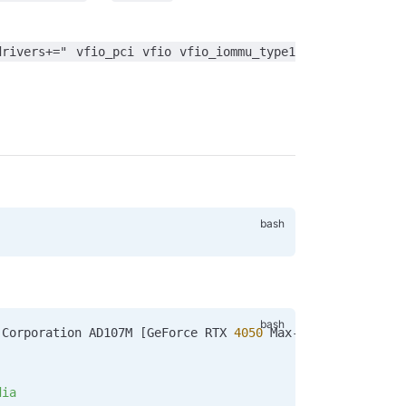
drivers+=" vfio_pci vfio vfio_iommu_type1
 Corporation AD107M [GeForce RTX 
4050
 Max-Q / Mobile] [1
dia