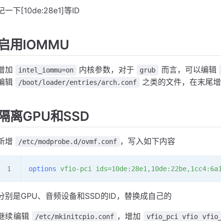
记一下[10de:28e1]等ID
启用IOMMU
增加
内核参数，对于
而言，可以编辑
intel_iommu=on
grub
编辑
之类的文件，在末尾增
/boot/loader/entries/arch.conf
隔离GPU和SSD
新增
，写入如下内容
/etc/modprobe.d/ovmf.conf
options
 vfio-pci
 ids=10de:28e1,10de:22be,1cc4:6a
分别是GPU、音频设备和SSD的ID，替换成自己的
继续编辑
，增加
/etc/mkinitcpio.conf
vfio_pci vfio vfio