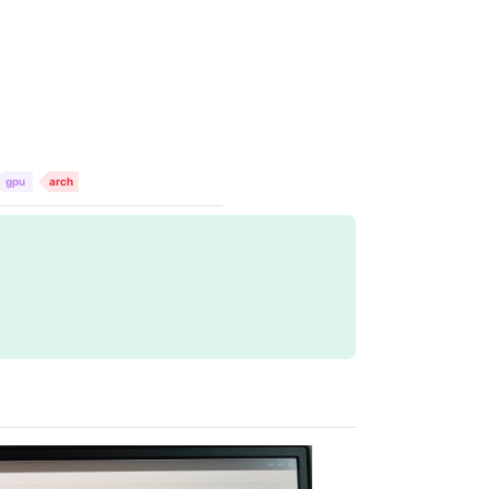
gpu
arch