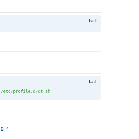
 /etc/profile.d/qt.sh
ig