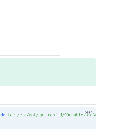
udo
 tee
 /etc/apt/apt.conf.d/99enable-amd64v3