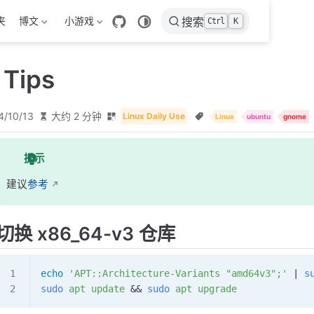
夹
博文
小游戏
搜索
Ctrl
K
 Tips
4/10/13
大约 2 分钟
Linux Daily Use
Linux
ubuntu
gnome
提示
建议
参考
切换 x86_64-v3 仓库
echo
 'APT::Architecture-Variants "amd64v3";'
 | 
s
sudo
 apt
 update
 && 
sudo
 apt
 upgrade