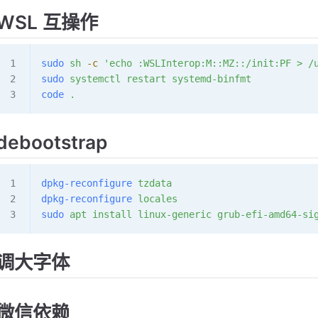
WSL 互操作
sudo
 sh
 -c
 'echo :WSLInterop:M::MZ::/init:PF > /
sudo
 systemctl
 restart
 systemd-binfmt
code
 .
debootstrap
dpkg-reconfigure
 tzdata
dpkg-reconfigure
 locales
sudo
 apt
 install
 linux-generic
 grub-efi-amd64-si
调大字体
微信依赖