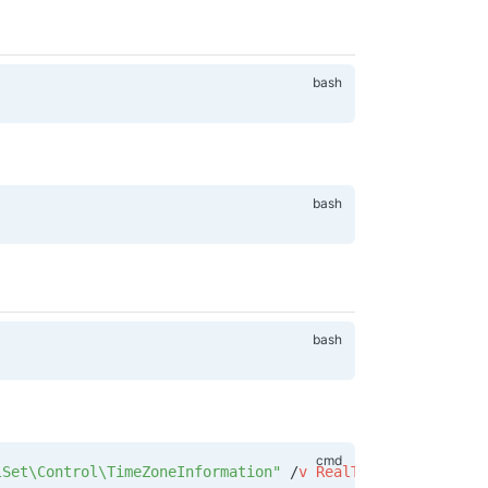
lSet\Control\TimeZoneInformation"
 /
v
 RealTimeIsUniversal