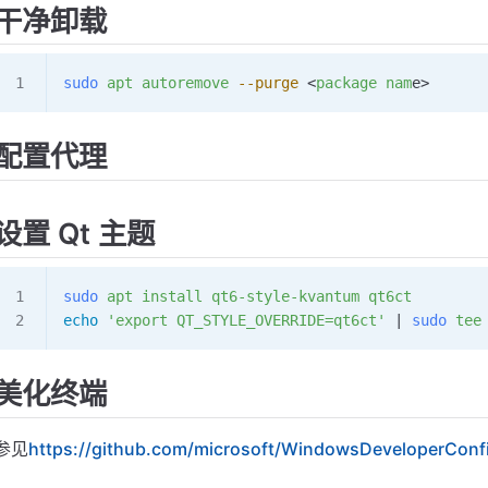
干净卸载
sudo
 apt
 autoremove
 --purge
 <
package
 nam
e>
配置代理
设置 Qt 主题
sudo
 apt
 install
 qt6-style-kvantum
 qt6ct
echo
 'export QT_STYLE_OVERRIDE=qt6ct'
 | 
sudo
 tee
美化终端
参见
https://github.com/microsoft/WindowsDeveloperConf