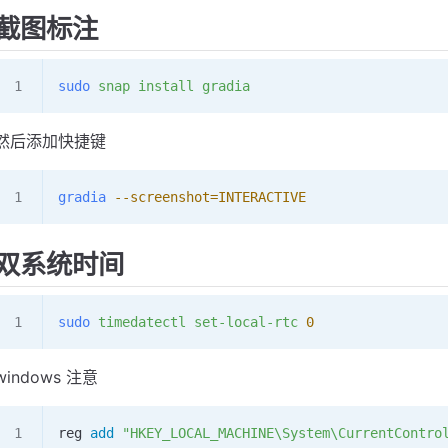
截图标注
sudo
 snap
 install
 gradia
然后添加快捷键
gradia
 --screenshot=INTERACTIVE
双系统时间
sudo
 timedatectl
 set-local-rtc
 0
windows 注意
reg 
add
 "HKEY_LOCAL_MACHINE\System\CurrentContro