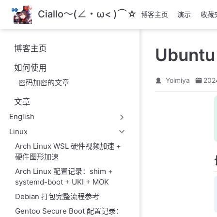
跳
Ciallo～(∠・ω< )⌒☆
博客主页
演示
收藏
至
主
要
博客主页
Ubuntu
內
容
如何使用
Yoimiya
202
密码加密的文章
文章
English
Linux
Arch Linux WSL 硬件视频加速 +
硬件图形加速
Arch Linux 配置记录：shim +
systemd-boot + UKI + MOK
Debian 打包完整流程参考
Gentoo Secure Boot 配置记录：