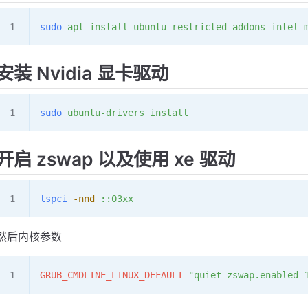
sudo
 apt
 install
 ubuntu-restricted-addons
 intel-
安装 Nvidia 显卡驱动
sudo
 ubuntu-drivers
 install
开启 zswap 以及使用 xe 驱动
lspci
 -nnd
 ::03xx
然后内核参数
GRUB_CMDLINE_LINUX_DEFAULT
=
"quiet zswap.enabled=