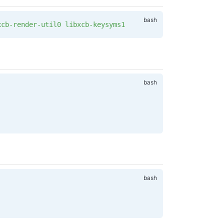
xcb-render-util0
 libxcb-keysyms1