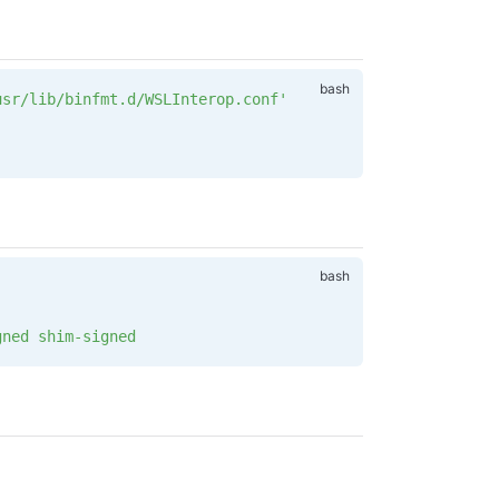
usr/lib/binfmt.d/WSLInterop.conf'
gned
 shim-signed