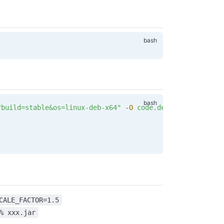
?build=stable&os=linux-deb-x64"
 -O
 code.deb
CALE_FACTOR=1.5
% xxx.jar