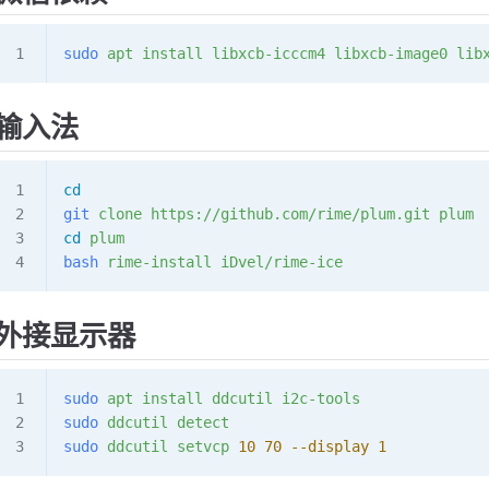
sudo
 apt
 install
 libxcb-icccm4
 libxcb-image0
 lib
输入法
cd
git
 clone
 https://github.com/rime/plum.git
 plum
cd
 plum
bash
 rime-install
 iDvel/rime-ice
外接显示器
sudo
 apt
 install
 ddcutil
 i2c-tools
sudo
 ddcutil
 detect
sudo
 ddcutil
 setvcp
 10
 70
 --display
 1