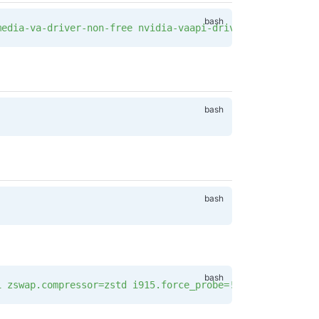
media-va-driver-non-free
 nvidia-vaapi-driver
 -y
1 zswap.compressor=zstd i915.force_probe=!a7a0 xe.force_