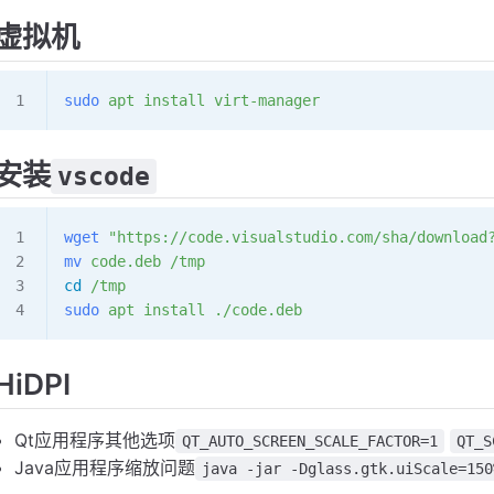
虚拟机
sudo
 apt
 install
 virt-manager
安装
vscode
wget
 "https://code.visualstudio.com/sha/download
mv
 code.deb
 /tmp
cd
 /tmp
sudo
 apt
 install
 ./code.deb
HiDPI
Qt应用程序其他选项
QT_AUTO_SCREEN_SCALE_FACTOR=1
QT_S
Java应用程序缩放问题
java -jar -Dglass.gtk.uiScale=150