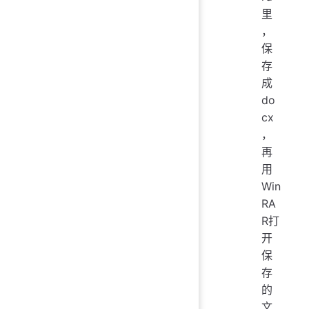
里
，
保
存
成
do
cx
，
再
用
Win
RA
R打
开
保
存
的
文