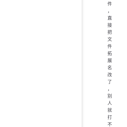
件
，
直
接
把
文
件
拓
展
名
改
了
，
别
人
就
打
不