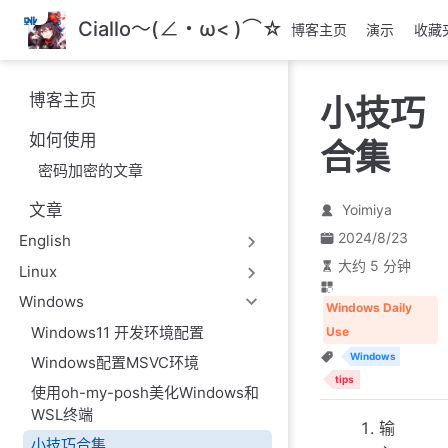
跳
Ciallo～(∠・ω< )⌒☆
博客主页
演示
收藏
至
主
要
博客主页
小技巧
內
容
如何使用
合集
密码加密的文章
文章
Yoimiya
2024/8/23
English
大约 5 分钟
Linux
Windows
Windows Daily
Windows11 开发环境配置
Use
Windows
Windows配置MSVC环境
tips
使用oh-my-posh美化Windows和
WSL终端
输
小技巧合集