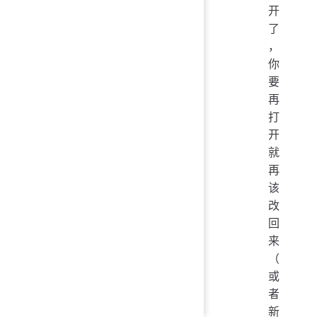
开
了
，
你
要
再
打
开
就
再
该
改
回
来
（
或
者
新