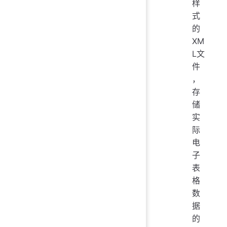
样
式
的
XM
L文
件
，
存
储
实
际
电
子
表
格
数
据
的