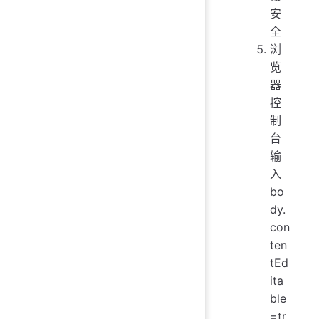
安
全
浏
览
器
控
制
台
输
入
bo
dy.
con
ten
tEd
ita
ble
=tr