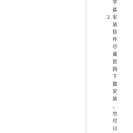
字
淼
安
装
软
件
尽
量
官
网
下
载
安
装
，
也
可
以