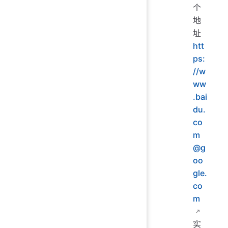
个
地
址
htt
ps:
//
w
ww
.bai
du.
co
m
@g
oo
gle.
co
m
实