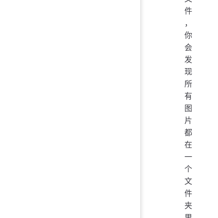
件
，
你
会
发
现
所
有
图
片
都
在
一
个
文
件
夹
里