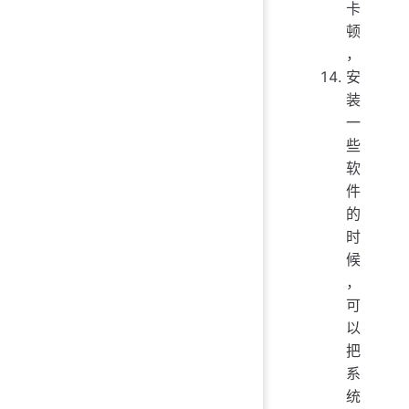
卡
顿
，
安
装
一
些
软
件
的
时
候
，
可
以
把
系
统