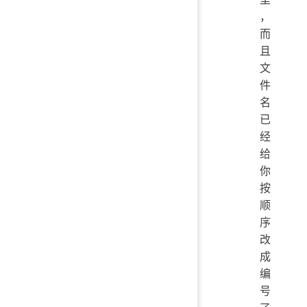
，
而
且
文
件
名
已
经
给
你
按
顺
序
改
成
编
号