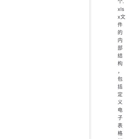
个.
xls
x文
件
的
内
部
结
构
，
包
括
定
义
电
子
表
格