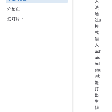
入
法
介绍页
通
幻灯片
过u
模
式
输
入
ush
uis
hui
shu
i就
能
打
出
生
僻