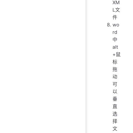
XM
L文
件
wo
rd
中
alt
+鼠
标
拖
动
可
以
垂
直
选
择
文