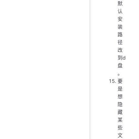
默
认
安
装
路
径
改
到d
盘
。
要
是
想
隐
藏
某
些
文