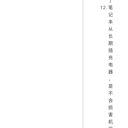
了
笔
记
本
从
长
期
插
充
电
器
，
是
不
会
损
害
机