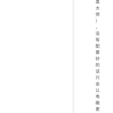
某
大
师
）
，
没
有
配
置
好
的
话
只
会
让
电
脑
更