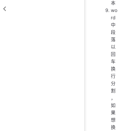
本
wo
rd
中
段
落
以
回
车
换
行
分
割
，
如
果
想
换