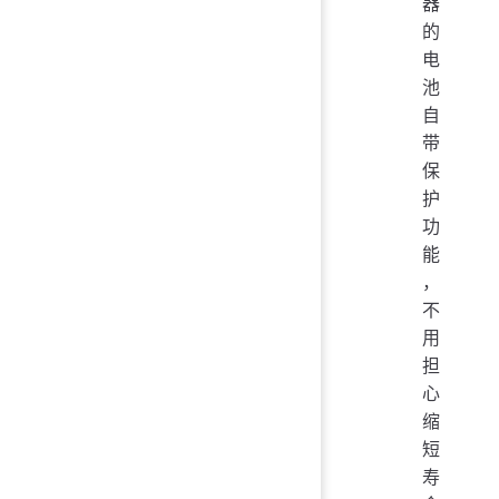
器
的
电
池
自
带
保
护
功
能
，
不
用
担
心
缩
短
寿