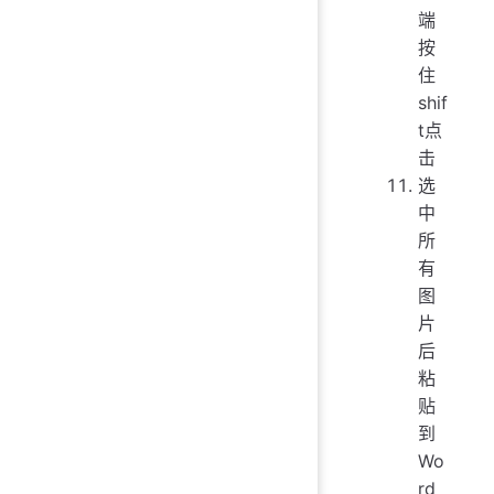
端
按
住
shif
t点
击
选
中
所
有
图
片
后
粘
贴
到
Wo
rd