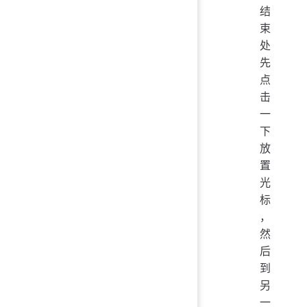
结
束
处
先
点
击
一
下
放
置
光
标
，
然
后
到
另
一