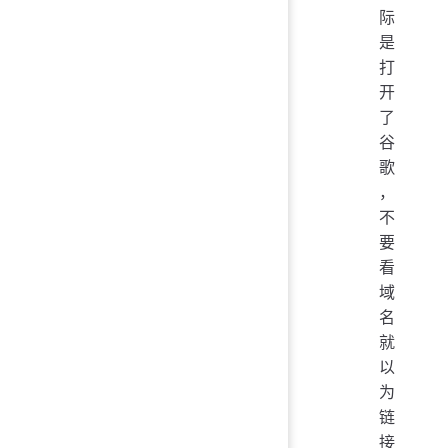
际
是
打
开
了
谷
歌
，
不
要
看
域
名
就
以
为
链
接