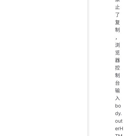
止
了
复
制
，
浏
览
器
控
制
台
输
入
bo
dy.
out
erH