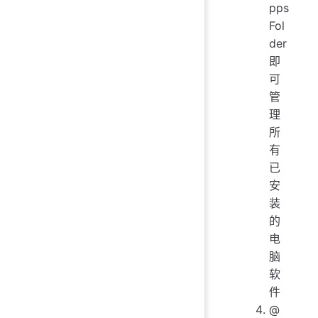
pps
Fol
der
即
可
管
理
所
有
已
安
装
的
电
脑
软
件
@