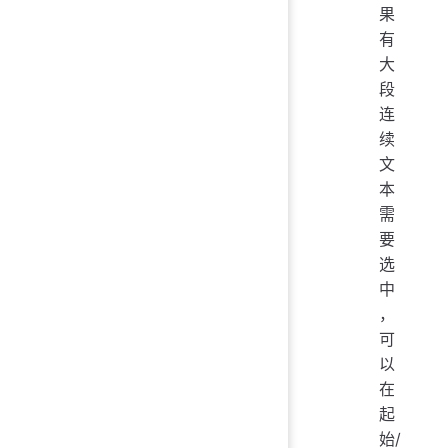
果
有
大
段
连
续
文
本
需
要
选
中
，
可
以
在
起
始/