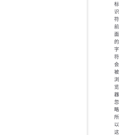
标
识
符
前
面
的
字
符
会
被
浏
览
器
忽
略
所
以
这